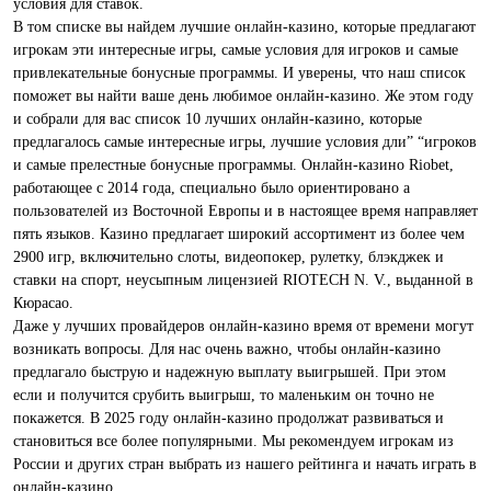
условия для ставок.
В том списке вы найдем лучшие онлайн-казино, которые предлагают
игрокам эти интересные игры, самые условия для игроков и самые
привлекательные бонусные программы. И уверены, что наш список
поможет вы найти ваше день любимое онлайн-казино. Же этом году
и собрали для вас список 10 лучших онлайн-казино, которые
предлагалось самые интересные игры, лучшие условия дли” “игроков
и самые прелестные бонусные программы. Онлайн-казино Riobet,
работающее с 2014 года, специально было ориентировано а
пользователей из Восточной Европы и в настоящее время направляет
пять языков. Казино предлагает широкий ассортимент из более чем
2900 игр, включительно слоты, видеопокер, рулетку, блэкджек и
ставки на спорт, неусыпным лицензией RIOTECH N. V., выданной в
Кюрасао.
Даже у лучших провайдеров онлайн-казино время от времени могут
возникать вопросы. Для нас очень важно, чтобы онлайн-казино
предлагало быструю и надежную выплату выигрышей. При этом
если и получится срубить выигрыш, то маленьким он точно не
покажется. В 2025 году онлайн-казино продолжат развиваться и
становиться все более популярными. Мы рекомендуем игрокам из
России и других стран выбрать из нашего рейтинга и начать играть в
онлайн-казино.