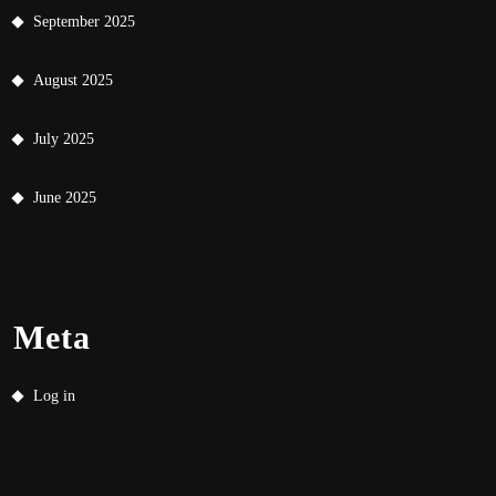
September 2025
August 2025
July 2025
June 2025
Meta
Log in