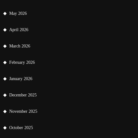
May 2026
April 2026
March 2026
February 2026
January 2026
December 2025
November 2025
October 2025