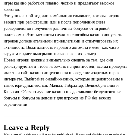
игры казино работают плавно, честно и предлагают высокое
качество.
Это уникальной код или комбинация символов, которые игрок
вводит при регистрации или в после пополнения счета
усовершенство получения различных бонусов от игровой
платформы. Этот механизм служила способом казино допускать
игроков дополнительными привилегиями и стимулировать их
активность. Волатильность игрового автомата имеет, как часто
зарухом выдает выигрыши только каков их размер.
Новые игроки должны внимательно следить за тем, где они
регистрируются и чтобы избежать неприятностей, всегда проверять
имеет ли сайт казино лицензию на проведение азартных игр в
интернете. Выбирайте онлайн-казино, которые лицензированы в
таких юрисдикциях, как Мальта, Гибралтар, Великобритания и
Кюрасао. Обычно лучшие казино предоставляют бездепозитные
бонусы и бонусы за депозит для игроков из РФ без всяких
ограничений.
Leave a Reply