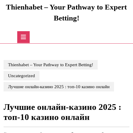
Skip
Thienhabet – Your Pathway to Expert
to
content
Betting!
Skip
to
Open
content
Button
Thienhabet – Your Pathway to Expert Betting!
Uncategorized
Лучшие онлайн-казино 2025️ : топ-10 казино онлайн
Лучшие онлайн-казино 2025️ :
топ-10 казино онлайн