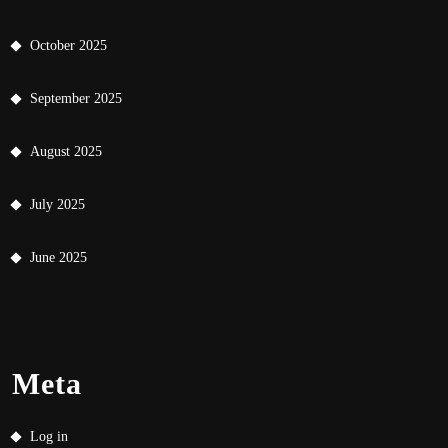
October 2025
September 2025
August 2025
July 2025
June 2025
Meta
Log in