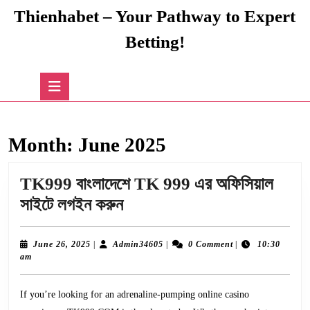
Skip
Thienhabet – Your Pathway to Expert
to
content
Betting!
Skip
to
Open
content
Button
Month:
June 2025
TK999 বাংলাদেশে TK 999 এর অফিসিয়াল
TK999
সাইটে লগইন করুন
বাংলাদেশে
TK
June
Admin34605
June 26, 2025
|
Admin34605
|
0 Comment
|
10:30
26,
am
999
2025
এর
If you’re looking for an adrenaline-pumping online casino
অফিসিয়াল