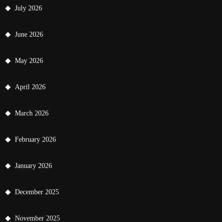
July 2026
June 2026
May 2026
April 2026
March 2026
February 2026
January 2026
December 2025
November 2025