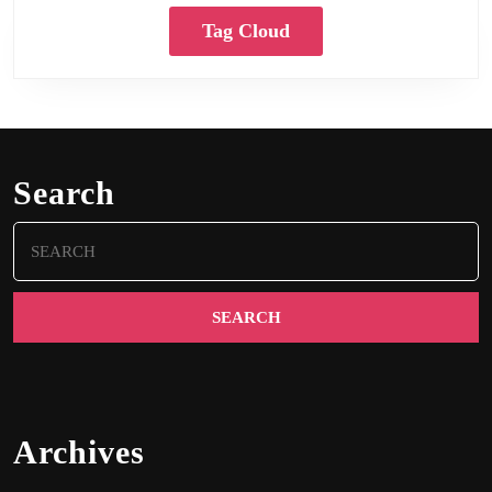
Tag Cloud
Search
Search
for:
Archives