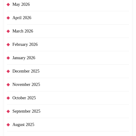
May 2026
April 2026
March 2026
February 2026
January 2026
December 2025
November 2025
October 2025
September 2025
August 2025