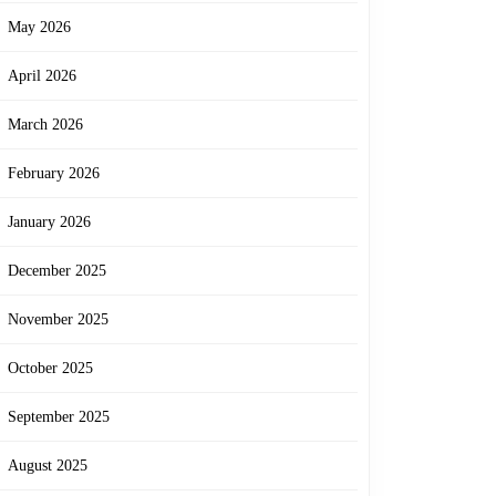
May 2026
April 2026
March 2026
February 2026
January 2026
December 2025
November 2025
October 2025
September 2025
August 2025