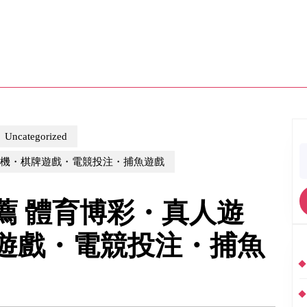
Uncategorized
S
虎機・棋牌遊戲・電競投注・捕魚遊戲
fo
薦 體育博彩・真人遊
遊戲・電競投注・捕魚