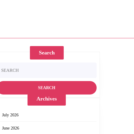
Search
earch
r:
Archives
July 2026
June 2026