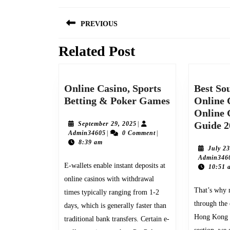
Post
PREVIOUS
navigation
Related Post
Previous
post:
Online Casino, Sports
Best So
Online
Betting & Poker Games
Online 
Casino,
Online
Sports
September
Guide 2
September 29, 2025
|
Admin34605
29,
Admin34605
|
0 Comment
|
Betting
2025
8:39 am
&
July 23
Admin346
Poker
E-wallets enable instant deposits at
10:51 
Games
online casinos with withdrawal
That’s why 
times typically ranging from 1-2
through the 
days, which is generally faster than
Hong Kong o
traditional bank transfers. Certain e-