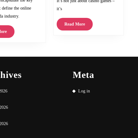
encapsulate the key
It’s not just about casino games –
2025
at define the online
it’s
a industry.
Read
Read More
More
Read
ore
More
hives
Meta
2026
Log in
 2026
2026