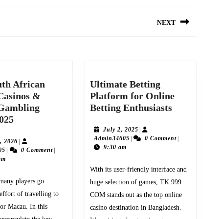
NEXT
Next
post:
uth African
Ultimate Betting
Casinos &
Platform for Online
Ultimate
 Gambling
Betting Enthusiasts
Best
Betting
025
South
Platform
July
July 2, 2025
|
Admin34605
2,
Admin34605
|
0 Comment
|
African
for
July
, 2026
|
2025
9:30 am
Admin34605
23,
05
|
0 Comment
|
Online
Online
2026
am
Casinos
Betting
With its user-friendly interface and
&
Enthusiast
many players go
huge selection of games, TK 999
Online
effort of travelling to
COM stands out as the top online
Gambling
r Macau. In this
casino destination in Bangladesh.
Guide